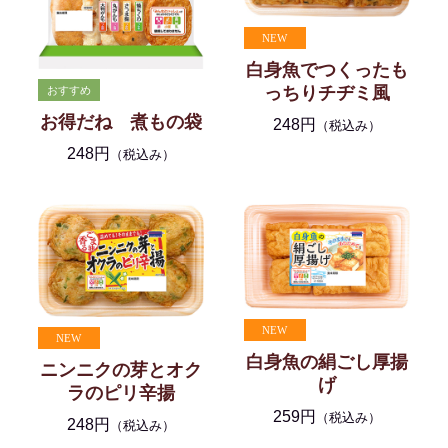
白身魚でつくったも
っちりチヂミ風
お得だね 煮もの袋
248円
（税込み）
248円
（税込み）
白身魚の絹ごし厚揚
ニンニクの芽とオク
げ
ラのピリ辛揚
259円
（税込み）
248円
（税込み）