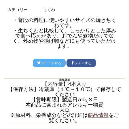
カテゴリー
ちくわ
・普段の料理に使いやすいサイズの焼きちく
わです。
・生ちくわと比較して、しっかりとした厚み
で食べ応えがあり、おでんや煮物だけでな
く、炒め物や揚げ物などにも使っていただけ
ます。
ツイートする
シェアする
商品詳細
【内容量】4本入り
【保存方法】冷蔵庫（１℃～１０℃）で保存して
ください
【賞味期限】製造日から８日
本商品に含まれるアレルギー物質
大豆
※原材料、栄養成分などの詳細は
商品情報
をご
覧ください。