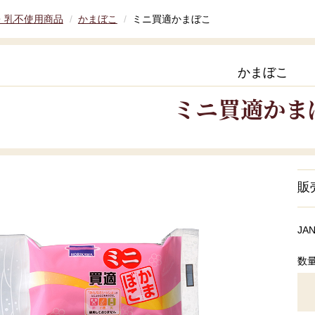
・乳不使用商品
かまぼこ
ミニ買適かまぼこ
かまぼこ
ミニ買適かま
販
JA
数