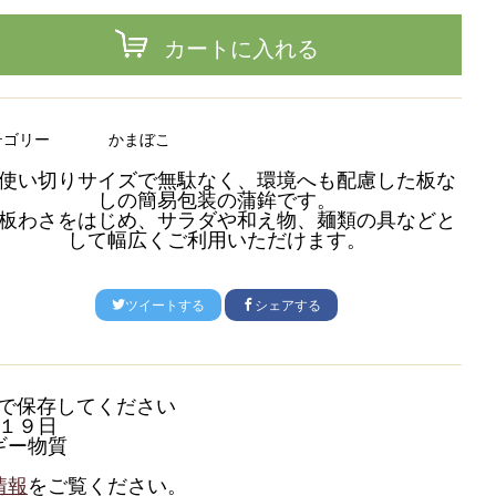
カートに入れる
テゴリー
かまぼこ
使い切りサイズで無駄なく、環境へも配慮した板な
しの簡易包装の蒲鉾です。
板わさをはじめ、サラダや和え物、麺類の具などと
して幅広くご利用いただけます。
ツイートする
シェアする
で保存してください
１９日
ギー物質
情報
をご覧ください。