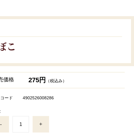
ぼこ
275円
売価格
（税込み）
Nコード
4902526008286
量
-
+