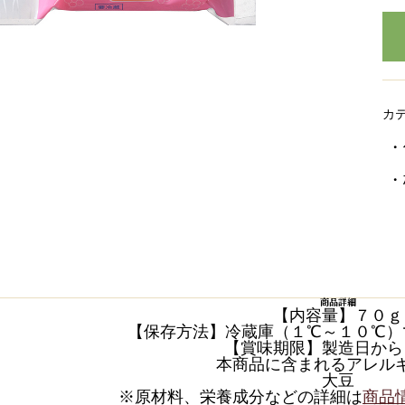
カ
・
・
商品詳細
【内容量】７０ｇ
【保存方法】冷蔵庫（１℃～１０℃）
【賞味期限】製造日から
本商品に含まれるアレル
大豆
※原材料、栄養成分などの詳細は
商品